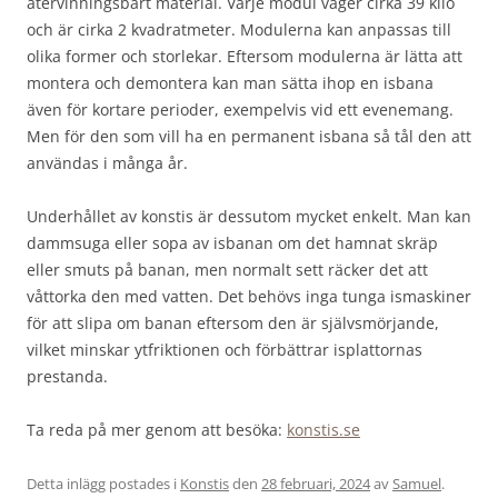
återvinningsbart material. Varje modul väger cirka 39 kilo
och är cirka 2 kvadratmeter. Modulerna kan anpassas till
olika former och storlekar. Eftersom modulerna är lätta att
montera och demontera kan man sätta ihop en isbana
även för kortare perioder, exempelvis vid ett evenemang.
Men för den som vill ha en permanent isbana så tål den att
användas i många år.
Underhållet av konstis är dessutom mycket enkelt. Man kan
dammsuga eller sopa av isbanan om det hamnat skräp
eller smuts på banan, men normalt sett räcker det att
våttorka den med vatten. Det behövs inga tunga ismaskiner
för att slipa om banan eftersom den är självsmörjande,
vilket minskar ytfriktionen och förbättrar isplattornas
prestanda.
Ta reda på mer genom att besöka:
konstis.se
Detta inlägg postades i
Konstis
den
28 februari, 2024
av
Samuel
.