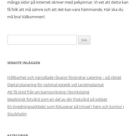
många sidor på internet skriver med pekpinnar. Vi vet att detta kan
få folk att må sämre och att det kan vara hämmande. Här ska du
må bra! Välkommen!
Sök
efter:
SENASTE INLÄGGEN
Hållbarhet och närodlade råvaror förändrar catering – på riktigt
Digital planering för optimal estetik vid tandimplantat
Att få stöd från en barnpsykolog i Norrköping
Medicinsk fotvård som en del av din friskvård på jobbet
En inredningsarkitekt som fokuserar på trivsel i hem och kontor i
Stockholm
KATEGORIER