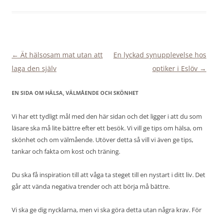
Inläggsnavigering
←
Ät hälsosam mat utan att
En lyckad synupplevelse hos
laga den själv
optiker i Eslöv
→
EN SIDA OM HÄLSA, VÄLMÅENDE OCH SKÖNHET
Vi har ett tydligt mål med den här sidan och det ligger i att du som
läsare ska må lite bättre efter ett besök. Vi vill ge tips om hälsa, om
skönhet och om välmående. Utöver detta så vill vi även ge tips,
tankar och fakta om kost och träning.
Du ska få inspiration till att våga ta steget till en nystart i ditt liv. Det
går att vända negativa trender och att börja må bättre.
Vi ska ge dig nycklarna, men vi ska göra detta utan några krav. För