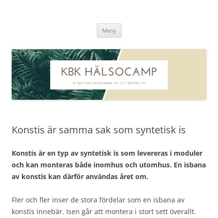
kbkhälsocamp.se
Hoppa
Meny
till
innehåll
Konstis är samma sak som syntetisk is
Konstis är en typ av syntetisk is som levereras i moduler
och kan monteras både inomhus och utomhus. En isbana
av konstis kan därför användas året om.
Fler och fler inser de stora fördelar som en isbana av
konstis innebär. Isen går att montera i stort sett överallt.