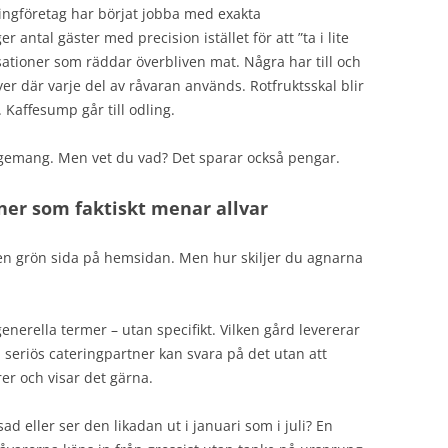
ingföretag har börjat jobba med exakta
antal gäster med precision istället för att ”ta i lite
ationer som räddar överbliven mat. Några har till och
r där varje del av råvaran används. Rotfruktsskal blir
 Kaffesump går till odling.
agemang. Men vet du vad? Det sparar också pengar.
tner som faktiskt menar allvar
r en grön sida på hemsidan. Men hur skiljer du agnarna
enerella termer – utan specifikt. Vilken gård levererar
 seriös cateringpartner kan svara på det utan att
rer och visar det gärna.
 eller ser den likadan ut i januari som i juli? En