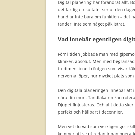
Digital planering har förändrat allt. B
det färdiga resultatet ser ut den dage
handlar inte bara om funktion – det h
tänder. Inte som något påklistrat.
Vad innebär egentligen digi
Förr i tiden jobbade man med gipsmod
kliniker, absolut. Men med begränsad
tredimensionell röntgen som visar käkbe
nerverna löper, hur mycket plats som f
Den digitala planeringen innebär att 
nära din mun. Tandläkaren kan rotera, 
Djupet finjusteras. Och allt detta sker 
perfekt och hållbart i decennier.
Men vet du vad som verkligen gör ski
kommer att se ut redan innan operatio