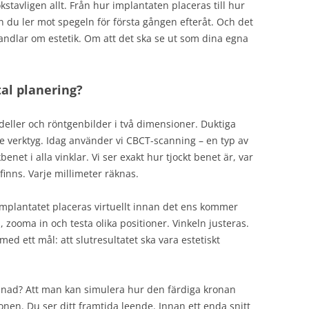
okstavligen allt. Från hur implantaten placeras till hur
n du ler mot spegeln för första gången efteråt. Och det
andlar om estetik. Om att det ska se ut som dina egna
tal planering?
eller och röntgenbilder i två dimensioner. Duktiga
e verktyg. Idag använder vi CBCT-scanning – en typ av
net i alla vinklar. Vi ser exakt hur tjockt benet är, var
inns. Varje millimeter räknas.
implantatet placeras virtuellt innan det ens kommer
zooma in och testa olika positioner. Vinkeln justeras.
med ett mål: att slutresultatet ska vara estetiskt
llnad? Att man kan simulera hur den färdiga kronan
nen. Du ser ditt framtida leende. Innan ett enda snitt