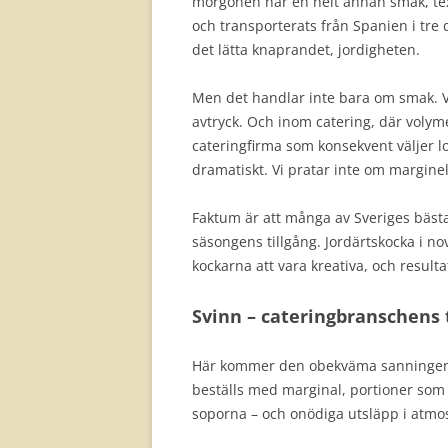
morgonen har en helt annan smak, text
och transporterats från Spanien i tre
det lätta knaprandet, jordigheten.
Men det handlar inte bara om smak. V
avtryck. Och inom catering, där volyme
cateringfirma som konsekvent väljer 
dramatiskt. Vi pratar inte om marginell
Faktum är att många av Sveriges bäst
säsongens tillgång. Jordärtskocka i no
kockarna att vara kreativa, och result
Svinn – cateringbranschens 
Här kommer den obekväma sanningen.
beställs med marginal, portioner som a
soporna – och onödiga utsläpp i atmo