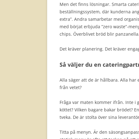
Men det finns lösningar. Smarta cater
beställningssystem, där kunderna anger 
extra”. Andra samarbetar med organis
med börjat erbjuda ”zero waste”-menye
chips. Överblivet bröd blir panzanella.
Det kräver planering. Det kräver eng
Så väljer du en cateringpar
Alla säger att de är hållbara. Alla ha
från vetet?
Fråga var maten kommer ifrån. Inte i g
köttet? Vilken bagare bakar brödet? En
tveka. De är stolta över sina leverantö
Titta på menyn. Är den säsongsanpassad