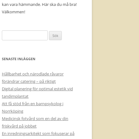
kan vara hämmande. Här ska du må bra!
Välkommen!
Sök
efter:
SENASTE INLÄGGEN
Hållbarhet och närodlade råvaror
förändrar catering – på riktigt
Digital planering för optimal estetik vid
tandimplantat
Att få stöd från en barnpsykolog i
Norrköping
Medicinsk fotvård som en del av din
friskvård på jobbet
En inredningsarkitekt som fokuserar på