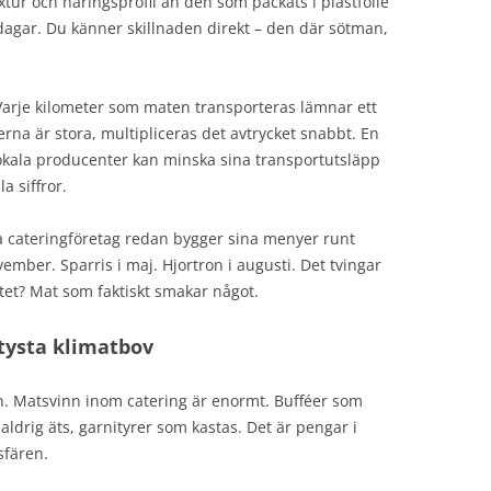
ur och näringsprofil än den som packats i plastfolie
 dagar. Du känner skillnaden direkt – den där sötman,
arje kilometer som maten transporteras lämnar ett
rna är stora, multipliceras det avtrycket snabbt. En
lokala producenter kan minska sina transportutsläpp
a siffror.
a cateringföretag redan bygger sina menyer runt
vember. Sparris i maj. Hjortron i augusti. Det tvingar
atet? Mat som faktiskt smakar något.
tysta klimatbov
 Matsvinn inom catering är enormt. Bufféer som
ldrig äts, garnityrer som kastas. Det är pengar i
sfären.