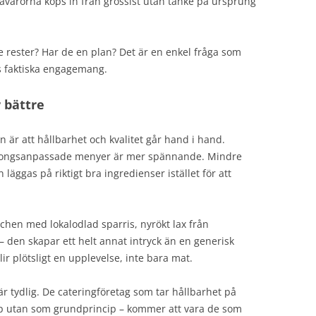
 råvarorna köps in från grossist utan tanke på ursprung
 rester? Har de en plan? Det är en enkel fråga som
gs faktiska engagemang.
 bättre
 är att hållbarhet och kvalitet går hand i hand.
äsongsanpassade menyer är mer spännande. Mindre
äggas på riktigt bra ingredienser istället för att
hen med lokalodlad sparris, nyrökt lax från
den skapar ett helt annat intryck än en generisk
ir plötsligt en upplevelse, inte bara mat.
r tydlig. De cateringföretag som tar hållbarhet på
ep utan som grundprincip – kommer att vara de som