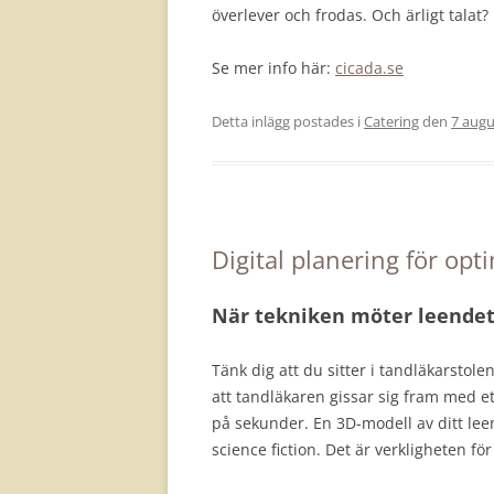
överlever och frodas. Och ärligt talat?
Se mer info här:
cicada.se
Detta inlägg postades i
Catering
den
7 augu
Digital planering för opt
När tekniken möter leende
Tänk dig att du sitter i tandläkarstole
att tandläkaren gissar sig fram med et
på sekunder. En 3D-modell av ditt lee
science fiction. Det är verkligheten f