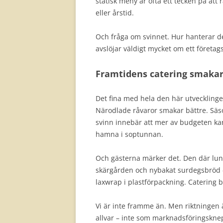
statisk meny är ofta ett tecken på att
eller årstid.
Och fråga om svinnet. Hur hanterar de
avslöjar väldigt mycket om ett företa
Framtidens catering smakar
Det fina med hela den här utvecklingen
Närodlade råvaror smakar bättre. S
svinn innebär att mer av budgeten kan l
hamna i soptunnan.
Och gästerna märker det. Den där lunc
skärgården och nybakat surdegsbröd – 
laxwrap i plastförpackning. Catering bl
Vi är inte framme än. Men riktningen ä
allvar – inte som marknadsföringskn