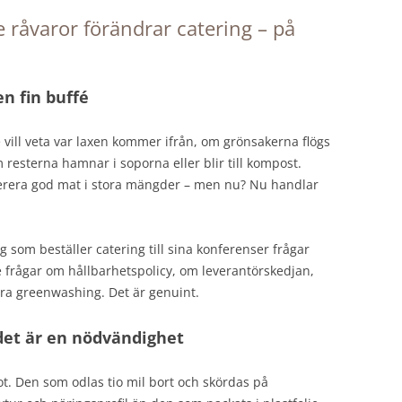
 råvaror förändrar catering – på
n fin buffé
e vill veta var laxen kommer ifrån, om grönsakerna flögs
m resterna hamnar i soporna eller blir till kompost.
verera god mat i stora mängder – men nu? Nu handlar
ag som beställer catering till sina konferenser frågar
 frågar om hållbarhetspolicy, om leverantörskedjan,
ara greenwashing. Det är genuint.
 det är en nödvändighet
ot. Den som odlas tio mil bort och skördas på