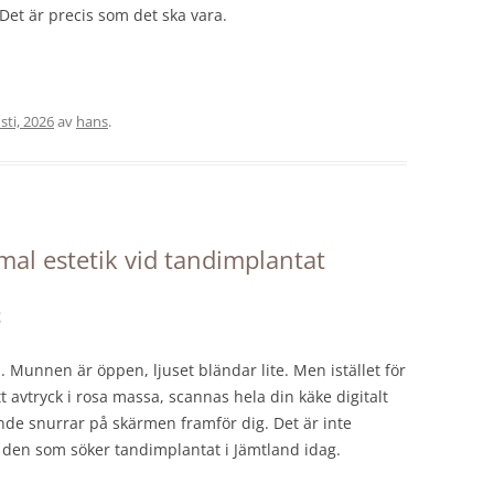
 Det är precis som det ska vara.
sti, 2026
av
hans
.
imal estetik vid tandimplantat
t
n. Munnen är öppen, ljuset bländar lite. Men istället för
t avtryck i rosa massa, scannas hela din käke digitalt
nde snurrar på skärmen framför dig. Det är inte
ör den som söker tandimplantat i Jämtland idag.