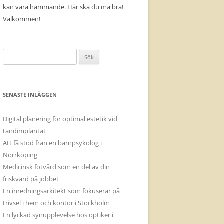
kan vara hämmande. Här ska du må bra!
Välkommen!
Sök
efter:
SENASTE INLÄGGEN
Digital planering för optimal estetik vid
tandimplantat
Att få stöd från en barnpsykolog i
Norrköping
Medicinsk fotvård som en del av din
friskvård på jobbet
En inredningsarkitekt som fokuserar på
trivsel i hem och kontor i Stockholm
En lyckad synupplevelse hos optiker i