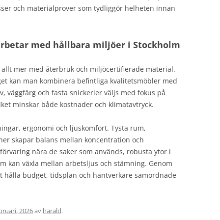
sser och materialprover som tydliggör helheten innan
rbetar med hållbara miljöer i Stockholm
allt mer med återbruk och miljöcertifierade material.
nget kan man kombinera befintliga kvalitetsmöbler med
olv, väggfärg och fasta snickerier väljs med fokus på
ilket minskar både kostnader och klimatavtryck.
sningar, ergonomi och ljuskomfort. Tysta rum,
ner skapar balans mellan koncentration och
förvaring nära de saker som används, robusta ytor i
som kan växla mellan arbetsljus och stämning. Genom
tt hålla budget, tidsplan och hantverkare samordnade
bruari, 2026
av
harald
.