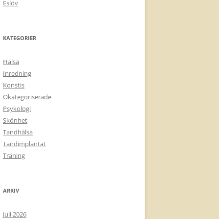
Eslöv
KATEGORIER
Hälsa
Inredning
Konstis
Okategoriserade
Psykologi
Skönhet
Tandhälsa
Tandimplantat
Träning
ARKIV
juli 2026