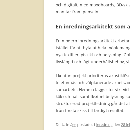
och digitalt, med moodboards, 3D-ski
man tar fram penseln.
En inredningsarkitekt som a
En modern inredningsarkitekt arbetar 
Istället för att byta ut hela möblema
nya textilier, ytskikt och belysning. G
livslängd och lågt underhållsbehov, v
I kontorsprojekt prioriteras akustiklö
telefonbås och välplanerade arbetszo
samarbete. Hemma läggs stor vikt vid 
kök och hall samt flexibel belysning 
strukturerad projektledning går det a
från första skiss till färdigt resultat.
Detta inlägg postades i
Inredning
den
28 fe