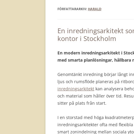
FÖRFATTARARKIV:
HARALD
En inredningsarkitekt so
kontor i Stockholm
En modern inredningsarkitekt i Stoc
med smarta planlösningar, hållbara m
Genomtänkt inredning börjar långt inna
ljus och rumsflöde planeras på ritbor
inredningsarkitekt
kan analysera behov
och material som håller över tid. Resu
sitter på plats från start.
I en storstad med höga kvadratmeterpr
inredningsarkitekter ofta med flexibl
smart zonindelning mellan sociala yto