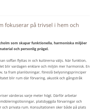
m fokuserar på trivsel i hem och
kholm som skapar funktionella, harmoniska miljöer
aterial och personlig prägel.
n soffan flyttas in och kulörerna väljs. När funktion,
det blir vardagen enklare och miljön mer harmonisk. En
, ta fram planlösningar, föreslå belysningsprinciper
ltatet blir rum där förvaring, akustik och gångstråk
iser värderas varje meter högt. Därför arbetar
a möbleringslösningar, platsbyggda förvaringar och
r och privata rum. Konsultationen sker både på plats